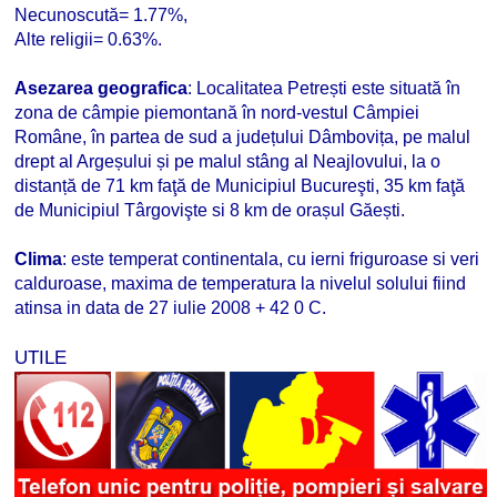
Necunoscută= 1.77%,
Alte religii= 0.63%.
Asezarea geografica
: Localitatea Petrești este situată în
zona de câmpie piemontană în nord-vestul Câmpiei
Române, în partea de sud a județului Dâmbovița, pe malul
drept al Argeșului și pe malul stâng al Neajlovului, la o
distanță de 71 km faţă de Municipiul Bucureşti, 35 km faţă
de Municipiul Târgovişte si 8 km de orașul Găești.
Clima
: este temperat continentala, cu ierni friguroase si veri
calduroase, maxima de temperatura la nivelul solului fiind
atinsa in data de 27 iulie 2008 + 42 0 C.
UTILE