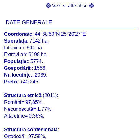
🟢 Vezi si alte afișe 🟢
DATE GENERALE
Coordonate
: 44°38′59″N 25°20′27″E
Suprafața
: 7142 ha.
Intravilan: 944 ha
Extravilan: 6198 ha
Populația:
: 5774.
Gospodării:
: 1556.
Nr. locuințe:
: 2039.
Prefix
: +40 245
Structura etnică
(2011):
Români= 97,85%,
Necunoscută= 1.77%,
Altă etnie= 0.36%.
Structura confesională
:
Ortodoxă= 97.58%,