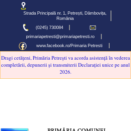
Strada Principală nr. 1, Petrești, Dâmbovița,
România
(0245) 730084
primariapetresti@primariapetresti.ro
www.facebook.ro/Primaria Petresti
Dragi cetățeni, Primăria Petrești va acorda asistență în vederea
completării, depunerii și transmiterii Declarației unice pe anul
2026.