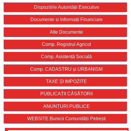
Dispozițiile Autorității Executive
Documente și Informații Financiare
Alte Documente
Comp. Registrul Agricol
Comp. Asistență Socială
Comp. CADASTRU și URBANISM
TAXE ȘI IMPOZITE
PUBLICAȚII CĂSĂTORII
ANUNȚURI PUBLICE
WEBSITE Bunicii Comunității Petrești