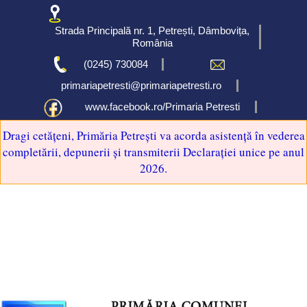
Strada Principală nr. 1, Petrești, Dâmbovița,
România
(0245) 730084
primariapetresti@primariapetresti.ro
www.facebook.ro/Primaria Petresti
Dragi cetățeni, Primăria Petrești va acorda asistență în vederea
completării, depunerii și transmiterii Declarației unice pe anul
2026.