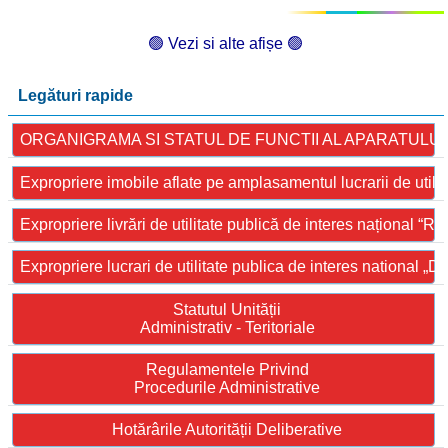
🟢 Vezi si alte afișe 🟢
Legături rapide
ORGANIGRAMA SI STATUL DE FUNCTII AL APARATULUI
Expropriere imobile aflate pe amplasamentul lucrarii de utilit
Expropriere livrări de utilitate publică de interes național “
Expropriere lucrari de utilitate publica de interes national „D
Statutul Unității
Administrativ - Teritoriale
Regulamentele Privind
Procedurile Administrative
Hotărârile Autorității Deliberative